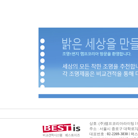
상호: (주)램프코리아라이팅 l 대표
주소 : 서울시 종로구 대학로3길 
대표번호 :
02-2269-3830
l 팩스번