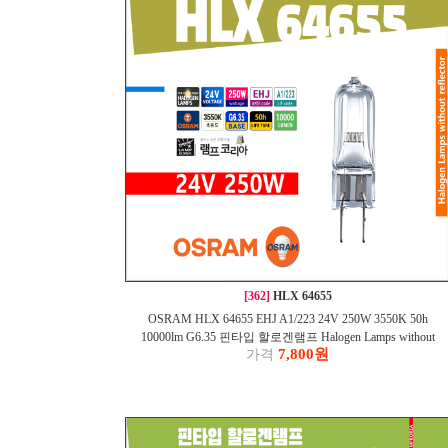
[362]
HLX 64655
OSRAM HLX 64655 EHJ A1/223 24V 250W 3550K 50h
10000lm G6.35 핀타입 할로겐램프 Halogen Lamps without
7,800원
가격
reflecto