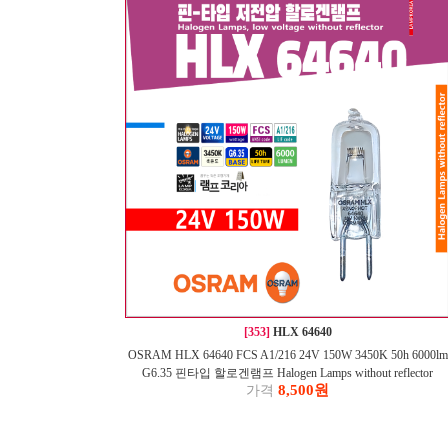
[353]
HLX 64640
OSRAM HLX 64640 FCS A1/216 24V 150W 3450K 50h 6000lm
G6.35 핀타입 할로겐램프 Halogen Lamps without reflector
8,500원
가격