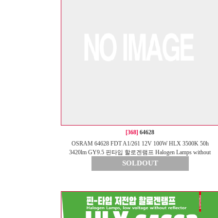
[368]
64628
OSRAM 64628 FDT A1/261 12V 100W HLX 3500K 50h
3420lm GY9.5 핀타입 할로겐램프 Halogen Lamps without
reflector
SOLDOUT