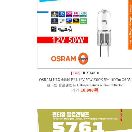
[1328]
HLX 64610
OSRAM HLX 64610 BRL 12V 50W 3300K 50h 1600lm G6.35
핀타입 할로겐램프 Halogen Lamps without reflector
10,000원
가격