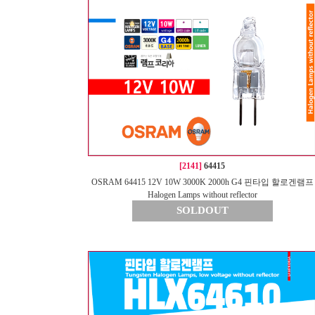
[2141]
64415
OSRAM 64415 12V 10W 3000K 2000h G4 핀타입 할로겐램프
Halogen Lamps without reflector
SOLDOUT