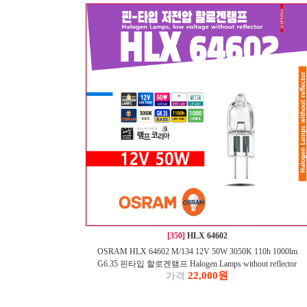
[350]
HLX 64602
OSRAM HLX 64602 M/134 12V 50W 3050K 110h 1000lm
G6.35 핀타입 할로겐램프 Halogen Lamps without reflector
22,000원
가격