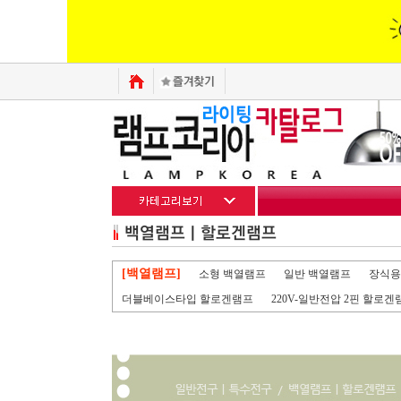
[백열램프]
소형 백열램프
일반 백열램프
장식용
더블베이스타입 할로겐램프
220V-일반전압 2핀 할로겐