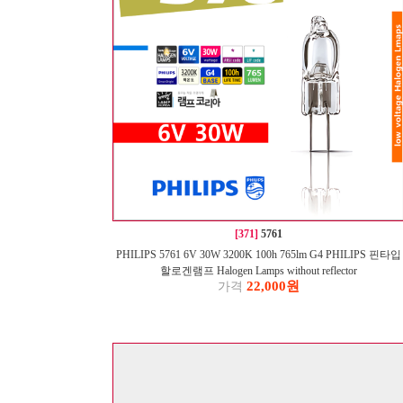
[371]
5761
PHILIPS 5761 6V 30W 3200K 100h 765lm G4 PHILIPS 핀타입
할로겐램프 Halogen Lamps without reflector
22,000원
가격