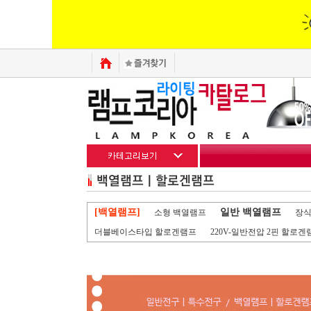
[백열램프]
일반 백열램프
소형 백열램프
장식
더블베이스타입 할로겐램프
220V-일반전압 2핀 할로겐