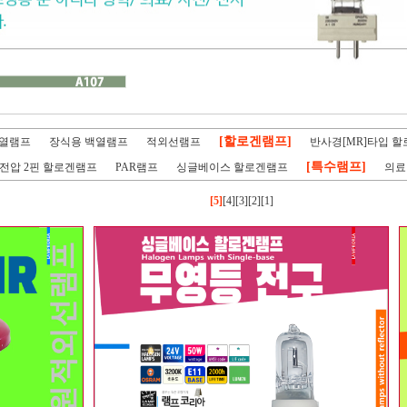
[할로겐램프]
백열램프
장식용 백열램프
적외선램프
반사경[MR]타입 
[특수램프]
반전압 2핀 할로겐램프
PAR램프
싱글베이스 할로겐램프
의료
[5]
[4]
[3]
[2]
[1]