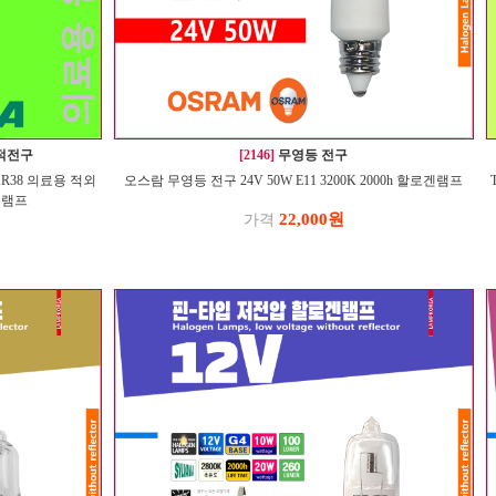
의적전구
[2146]
무영등 전구
 PAR38 의료용 적외
오스람 무영등 전구 24V 50W E11 3200K 2000h 할로겐램프
적램프
22,000원
가격