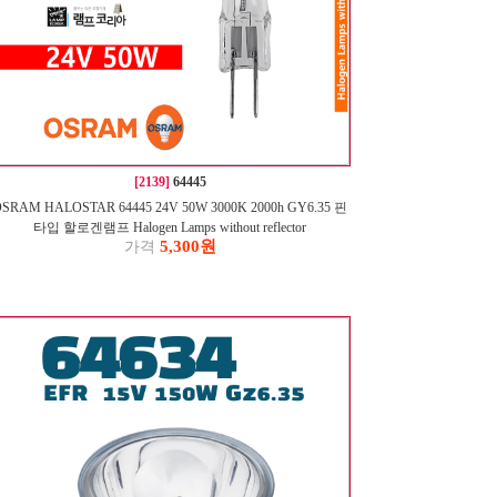
[2139]
64445
SRAM HALOSTAR 64445 24V 50W 3000K 2000h GY6.35 핀
타입 할로겐램프 Halogen Lamps without reflector
5,300원
가격