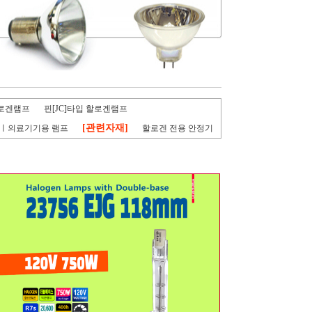
할로겐램프
핀[JC]타입 할로겐램프
[관련자재]
ㅣ의료기기용 램프
할로겐 전용 안정기