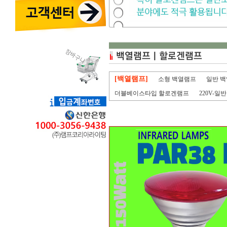
[백열램프]
소형 백열램프
일반 
더블베이스타입 할로겐램프
220V-일