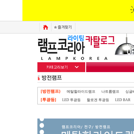
[방전램프}
메탈할라이드램프
나트륨램프
싱글
[투광등]
LED 투광등
할로겐 투광등
LED BAR