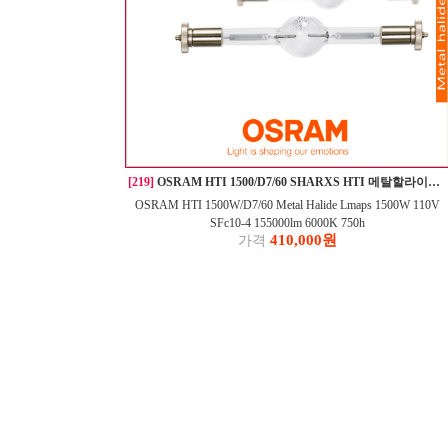
[219]
OSRAM HTI 1500/D7/60 SHARXS HTI 메탈할라이드램프
OSRAM HTI 1500W/D7/60 Metal Halide Lmaps 1500W 110V
SFc10-4 155000lm 6000K 750h
410,000원
가격
1