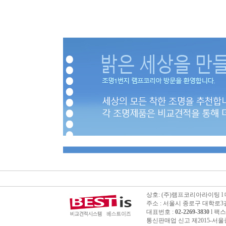
상호: (주)램프코리아라이팅 l 대표
주소 : 서울시 종로구 대학로3길 
대표번호 :
02-2269-3830
l 팩스번
통신판매업 신고 제2015-서울