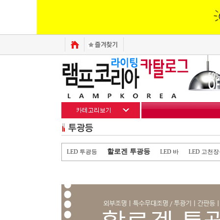
할로겐 투광등
LED 투광등
LED 바
LED 고천장