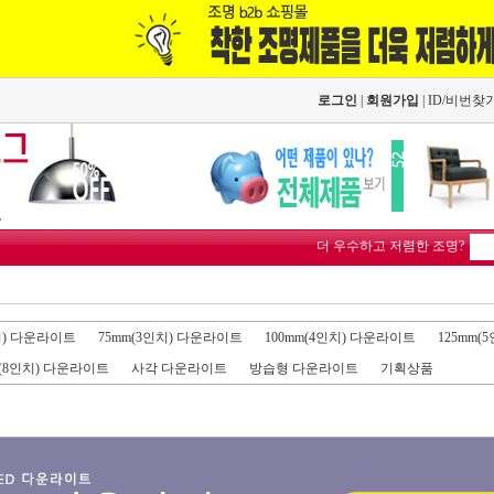
로그인
|
회원가입
|
ID/비번찾
더 우수하고 저렴한 조명?
인치) 다운라이트
75mm(3인치) 다운라이트
100mm(4인치) 다운라이트
125mm(
m(8인치) 다운라이트
사각 다운라이트
방습형 다운라이트
기획상품