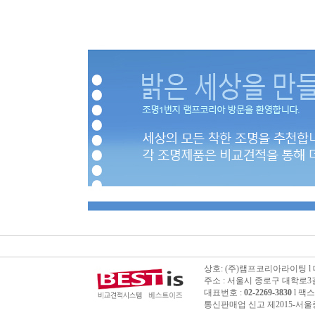
상호: (주)램프코리아라이팅 l 대표
주소 : 서울시 종로구 대학로3길 
대표번호 :
02-2269-3830
l 팩스번
통신판매업 신고 제2015-서울