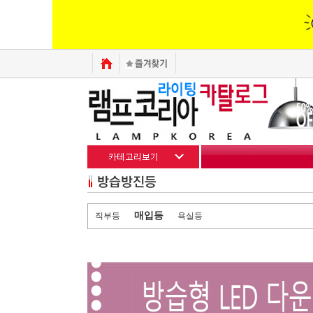
매입등
직부등
욕실등
1