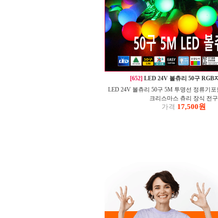
[652]
LED 24V 볼츄리 50구 RG
LED 24V 볼츄리 50구 5M 투명선 정류기
크리스마스 츄리 장식 전구
17,500원
가격