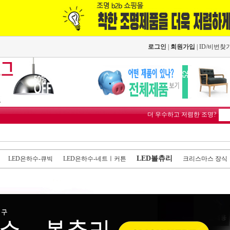
로그인
|
회원가입
|
ID/비번찾
더 우수하고 저렴한 조명?
LED볼츄리
LED은하수-큐빅
LED은하수-네트ㅣ커튼
크리스마스 장식