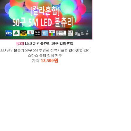
[653]
LED 24V 볼츄리 50구 칼라혼합
LED 24V 볼츄리 50구 5M 투명선 정류기포함 칼라혼합 크리
스마스 츄리 장식 전구
13,500원
가격