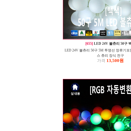
[655]
LED 24V 볼츄리 50구 
LED 24V 볼츄리 50구 5M 투명선 정류기
스 츄리 장식 전구
13,500원
가격