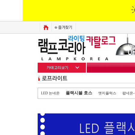
플랙시블 호스
LED 논네온
엣지플럭스
팝네온