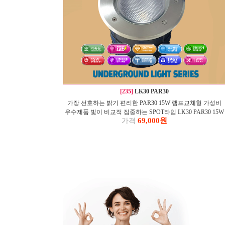
[235]
LK30 PAR30
가장 선호하는 밝기 편리한 PAR30 15W 램프교체형 가성비
우수제품 빛이 비교적 집중하는 SPOT타입 LK30 PAR30 15W
69,000원
가격
지중등