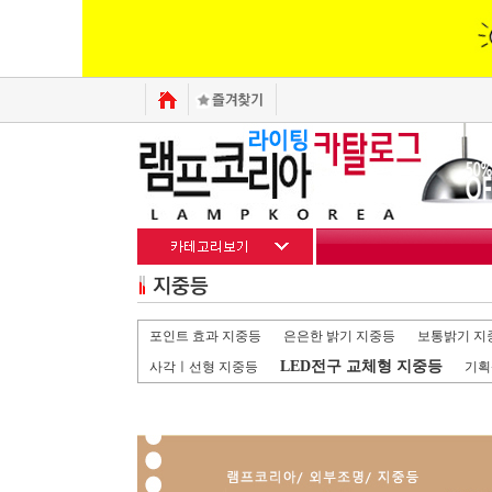
포인트 효과 지중등
은은한 밝기 지중등
보통밝기 지
LED전구 교체형 지중등
사각ㅣ선형 지중등
기획