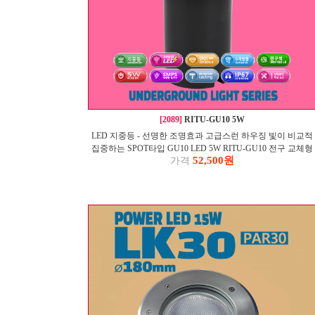
[2089]
RITU-GU10 5W
LED 지중등 - 선명한 조명효과 고급스런 하우징 빛이 비교적
집중하는 SPOT타입 GU10 LED 5W RITU-GU10 전구 교체형
52,500원
가격
지중등