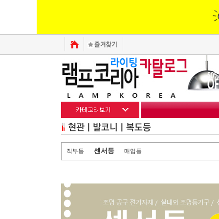
센서등
직부등
매입등